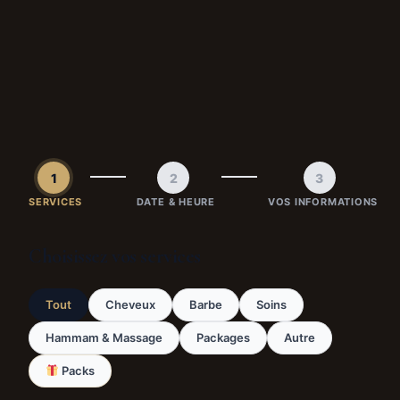
1
2
3
SERVICES
DATE & HEURE
VOS INFORMATIONS
Choisissez vos services
Tout
Cheveux
Barbe
Soins
Hammam & Massage
Packages
Autre
Packs