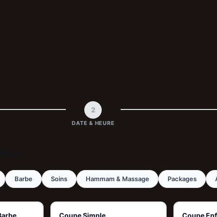
2
DATE & HEURE
rvices
Barbe
Soins
Hammam & Massage
Packages
Barbe
Coupe Simple
Coupe Enf