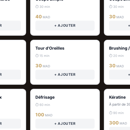
⏱ 30 min
⏱ 30 min
40
30
MAD
MAD
R
+ AJOUTER
Tour d'Oreilles
Brushing /
⏱ 15 min
⏱ 20 min
30
30
MAD
MAD
R
+ AJOUTER
x
Défrisage
Kératine
À partir de 
⏱ 60 min
⏱ 90 min
100
MAD
300
R
+ AJOUTER
MAD