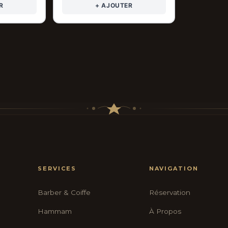
R
+ AJOUTER
SERVICES
NAVIGATION
Barber & Coiffe
Réservation
Hammam
À Propos