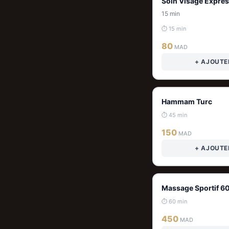
Soin Visage Expre
15 min
⏱ 15 min
80
MAD
+ AJOUTE
Hammam Turc
⏱ 45 min
150
MAD
+ AJOUTE
Massage Sportif 6
⏱ 60 min
450
MAD