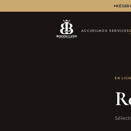
✦
RÉSERV
ACCUEIL
NOS SERVICES
EN LIGN
Ré
Sélect