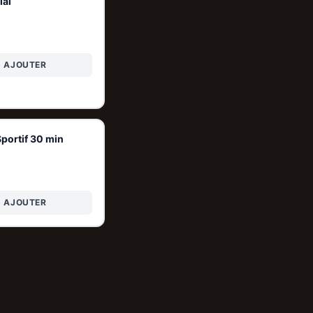
ial
+ AJOUTER
portif 30 min
+ AJOUTER