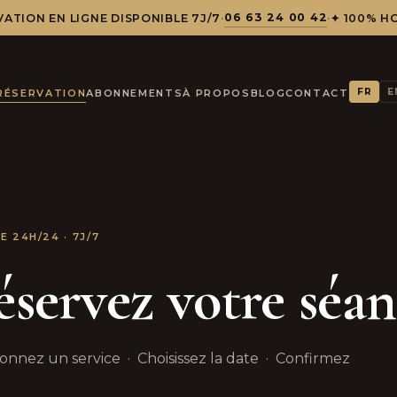
06 63 24 00 42
ATION EN LIGNE DISPONIBLE 7J/7
·
·
✦ 100% H
FR
E
RÉSERVATION
ABONNEMENTS
À PROPOS
BLOG
CONTACT
E 24H/24 · 7J/7
servez votre séa
ionnez un service · Choisissez la date · Confirmez