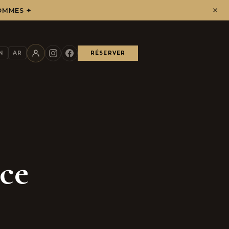
OMMES ✦
N
AR
RÉSERVER
nce