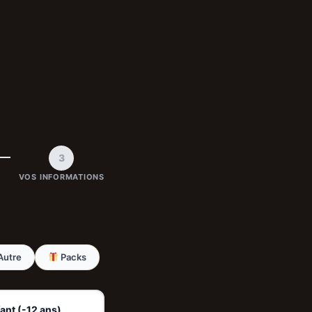
3
VOS INFORMATIONS
Autre
Packs
ant (-12 ans)