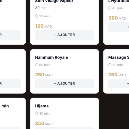
ss
Soin Visage Vapeur
L'Hydrafac
30 min
⏱ 45 min
⏱ 30 min
300
MAD
120
MAD
R
+ AJOUTER
Hammam Royale
Massage S
⏱ 60 min
⏱ 30 min
250
250
MAD
MAD
R
+ AJOUTER
0 min
Hijama
⏱ 30 min
250
MAD