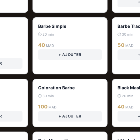
Barbe Simple
Barbe Tra
⏱ 20 min
⏱ 30 min
40
50
MAD
MAD
+ AJOUTER
R
Coloration Barbe
Black Mas
⏱ 30 min
⏱ 20 min
100
40
MAD
MAD
R
+ AJOUTER