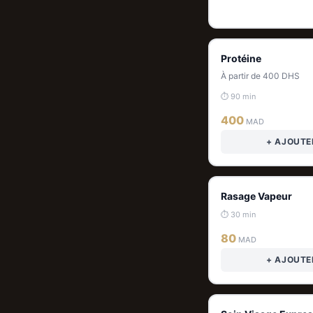
Protéine
À partir de 400 DHS
⏱ 90 min
400
MAD
+ AJOUTE
Rasage Vapeur
⏱ 30 min
80
MAD
+ AJOUTE