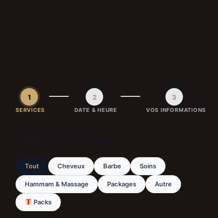
1
2
3
SERVICES
DATE & HEURE
VOS INFORMATIONS
Choisissez vos services
Tout
Cheveux
Barbe
Soins
Hammam & Massage
Packages
Autre
Packs