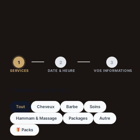
1
2
3
SERVICES
DATE & HEURE
VOS INFORMATIONS
Choisissez vos services
Tout
Cheveux
Barbe
Soins
Hammam & Massage
Packages
Autre
Packs