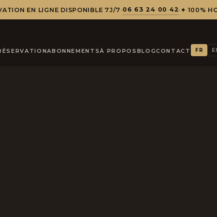
06 63 24 00 42
ATION EN LIGNE DISPONIBLE 7J/7
·
·
✦ 100% H
FR
E
RÉSERVATION
ABONNEMENTS
À PROPOS
BLOG
CONTACT