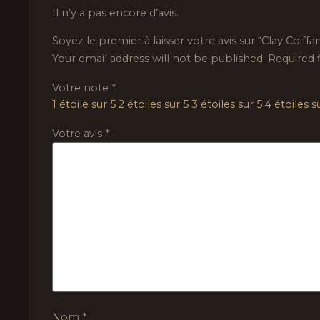
Il n’y a pas encore d’avis.
Soyez le premier à laisser votre avis sur “Clay Coiffa
Your email address will not be published.
Required 
Votre note
*
1 étoile sur 5
2 étoiles sur 5
3 étoiles sur 5
4 étoiles s
Votre avis
*
Nom
*