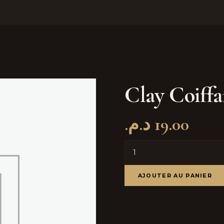
Clay Coiffa
د.م.
19.00
AJOUTER AU PANIER