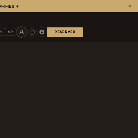
OMMES ✦
N
AR
RÉSERVER