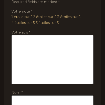
Required fields are marked
*
Votre note
*
1 étoile sur 5
2 étoiles sur 5
3 étoiles sur 5
4 étoiles sur 5
5 étoiles sur 5
Votre avis
*
Nom
*