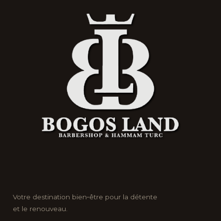
Votre destination bien‑être pour la détente
et le renouveau.