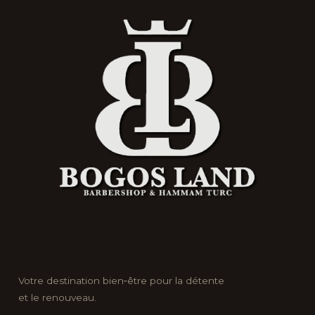
Votre destination bien‑être pour la détente
et le renouveau.