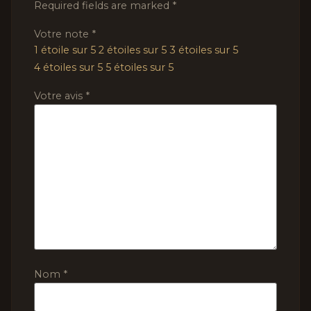
Required fields are marked
*
Votre note
*
1 étoile sur 5
2 étoiles sur 5
3 étoiles sur 5
4 étoiles sur 5
5 étoiles sur 5
Votre avis
*
Nom
*