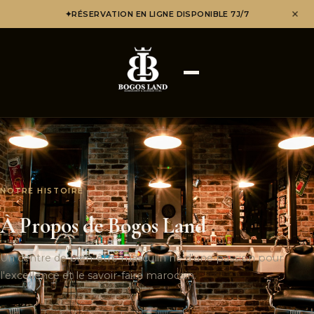
✦
RÉSERVATION EN LIGNE DISPONIBLE 7J/7
NOTRE HISTOIRE
À Propos de Bogos Land
Un centre de bien-être masculin né d'une passion pour
l'excellence et le savoir-faire marocain.